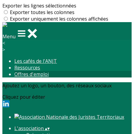
Exporter les lignes sélectionnées
Exporter toutes les colonnes
Exporter uniquement les colonnes affichées
Menu
<
>
Les cafés de l'ANJT
Ressources
Offres d'emploi
Ajoutez un logo, un bouton, des réseaux sociaux
Cliquez pour éditer
L'association
▴
▾